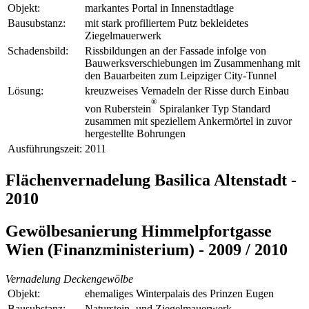
Objekt:
markantes Portal in Innenstadtlage
Bausubstanz:
mit stark profiliertem Putz bekleidetes
Ziegelmauerwerk
Schadensbild:
Rissbildungen an der Fassade infolge von
Bauwerksverschiebungen im Zusammenhang mit
den Bauarbeiten zum Leipziger City-Tunnel
Lösung:
kreuzweises Vernadeln der Risse durch Einbau
®
von Ruberstein
Spiralanker Typ Standard
zusammen mit speziellem Ankermörtel in zuvor
hergestellte Bohrungen
Ausführungszeit:
2011
Flächenvernadelung Basilica Altenstadt -
2010
Gewölbesanierung Himmelpfortgasse
Wien (Finanzministerium) - 2009 / 2010
Vernadelung Deckengewölbe
Objekt:
ehemaliges Winterpalais des Prinzen Eugen
Bausubstanz:
Naturstein- und Ziegelmauerwerk