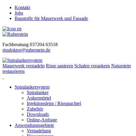
Kontakt
Jobs
Baustoffe für Mauerwerk und Fassade
Fachberatung 037204 63518
rissdoktor@ruberstein.de
Mauerwerk vernadeln
Risse sanieren
Schalen verankern
Naturstein
restaurieren
Spiralankersystem
Spiralanker
Ankermörtel
Injektionsleim / Rissspachtel
Zubehör
Downloads
Online-Anfrage
Anwendungsgebiete
Vernadelung